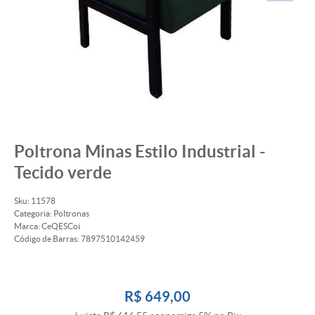
Poltrona Minas Estilo Industrial -
Tecido verde
Sku:
11578
Categoria:
Poltronas
Marca:
CeQESCoi
Código de Barras:
7897510142459
R$ 649,00