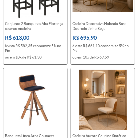
Conjunto 2 Banquetas Alta Florença
Cadeira Decorativa Holanda Base
assento madeira
Dourada Linho Bege
R$ 613,00
R$ 695,90
à vista
R$ 582,35
economize
5%
no
à vista
R$ 661,10
economize
5%
no
Pix
Pix
ou em
10x
de
R$ 61,30
ou em
10x
de
R$ 69,59
Banqueta Línea Área Goumert
Cadeira Aurora Courino Sintético