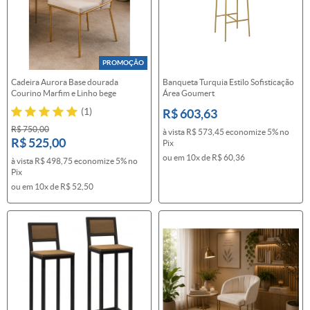
PROMOÇÃO
Cadeira Aurora Base dourada
Banqueta Turquia Estilo Sofisticação
Courino Marfim e Linho bege
Área Goumert
(1)
R$ 603,63
R$ 750,00
à vista
R$ 573,45
economize
5%
no
R$ 525,00
Pix
ou em
10x
de
R$ 60,36
à vista
R$ 498,75
economize
5%
no
Pix
ou em
10x
de
R$ 52,50