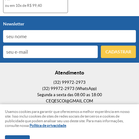
ou em
10x
de
R$ 99,40
Newsletter
CADASTRAR
Atendimento
(32)
99972-2973
(32)
99972-2973
(WhatsApp)
Segunda a sexta das 08:00 as 18:00
CEQESCOI@GMAIL.COM
Usamos cookies para garantir que oferecemos a melhor experiência em nosso
Endereço
site. Isso inclui cookies de sites de redes sociais de terceiros e cookies de
publicidade que podem analisar seu uso deste site. Para mais informações,
Rua Edity de Paula Ferrari, 70
-
Bambuí, Ubá
-
MG
consulte nossa
Política de privacidade
.
CEP: 36503-361