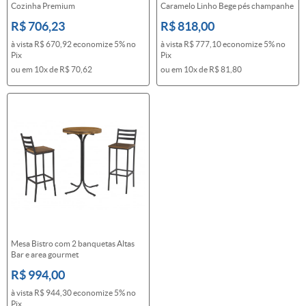
Cozinha Premium
Caramelo Linho Bege pés champanhe
R$ 706,23
R$ 818,00
à vista
R$ 670,92
economize
5%
no
à vista
R$ 777,10
economize
5%
no
Pix
Pix
ou em
10x
de
R$ 70,62
ou em
10x
de
R$ 81,80
Mesa Bistro com 2 banquetas Altas
Bar e area gourmet
R$ 994,00
à vista
R$ 944,30
economize
5%
no
Pix