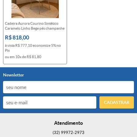
Cadeira Aurora Courino Sintético
Caramelo Linho Bege pés champanhe
R$ 818,00
à vista
R$ 777,10
economize
5%
no
Pix
ou em
10x
de
R$ 81,80
Newsletter
CADASTRAR
Atendimento
(32)
99972-2973