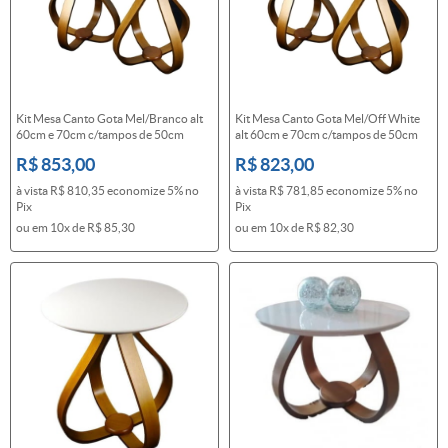
Kit Mesa Canto Gota Mel/Branco alt
Kit Mesa Canto Gota Mel/Off White
60cm e 70cm c/tampos de 50cm
alt 60cm e 70cm c/tampos de 50cm
R$ 853,00
R$ 823,00
à vista
R$ 810,35
economize
5%
no
à vista
R$ 781,85
economize
5%
no
Pix
Pix
ou em
10x
de
R$ 85,30
ou em
10x
de
R$ 82,30