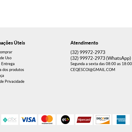
mações Úteis
Atendimento
(32)
99972-2973
omprar
(32)
99972-2973
(WhatsApp)
de Uso
e Entrega
Segunda a sexta das 08:00 as 18:00
a dos produtos
CEQESCOI@GMAIL.COM
nça
 de Privacidade