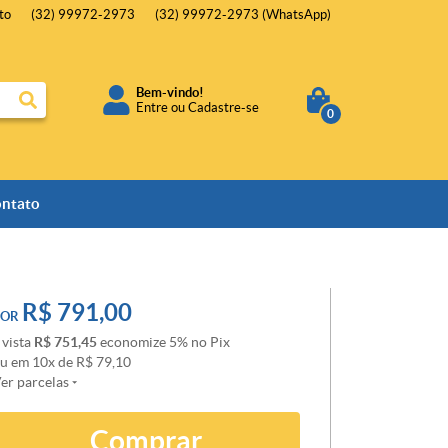
to
(32)
99972-2973
(32)
99972-2973
(WhatsApp)
Bem-vindo!
Entre
ou
Cadastre-se
0
ntato
R$ 791,00
POR
 vista
R$ 751,45
economize
5%
no Pix
ou em
10x
de
R$ 79,10
er parcelas
Comprar