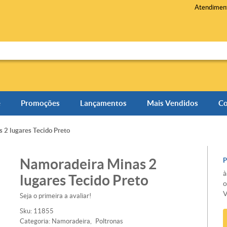
Atendimen
e
Promoções
Lançamentos
Mais Vendidos
Co
 2 lugares Tecido Preto
Namoradeira Minas 2
à
lugares Tecido Preto
V
Seja o primeira a avaliar!
Sku:
11855
Categoria:
Namoradeira
Poltronas