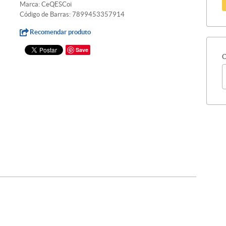
Marca:
CeQESCoi
Código de Barras:
7899453357914
Recomendar produto
Save
C